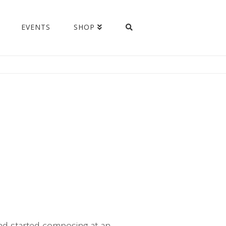
EVENTS
SHOP
nd started composing at an