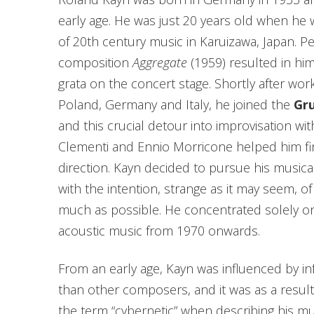
early age. He was just 20 years old when he wo
of 20th century music in Karuizawa, Japan. P
composition
Aggregate
(1959) resulted in h
grata on the concert stage. Shortly after work
Poland, Germany and Italy, he joined the
Gr
and this crucial detour into improvisation wit
Clementi and Ennio Morricone helped him find
direction. Kayn decided to pursue his music
with the intention, strange as it may seem, 
much as possible. He concentrated solely on
acoustic music from 1970 onwards.
From an early age, Kayn was influenced by in
than other composers, and it was as a result 
the term “cybernetic” when describing his mu