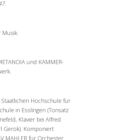
47.
 Musik.
 1 METANOIA und KAMMER-
erk.
 Staatlichen Hochschule für
chule in Esslingen (Tonsatz
feld, Klavier bei Alfred
rl Gerok). Komponiert
 MAHLER für Orchester