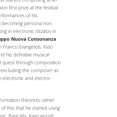
n first prize at the festival
erformances of his
im becoming persona non
ing in electronic studios in
uppo Nuova Consonanza
h Franco Evangelisti, Aldo
 his definitive musical
al quest through composition
of excluding the composer as
 electronic and electro-
formation theorists rather
of this that he started using
sic. Basically, Kayn would