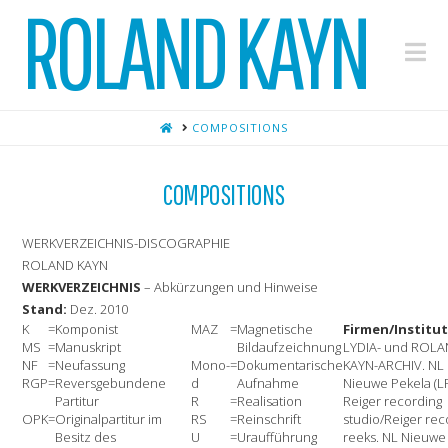
ROLAND KAYN
Na
HOME
COMPOSITIONS
COMPOSITIONS
WERKVERZEICHNIS-DISCOGRAPHIE
ROLAND KAYN
WERKVERZEICHNIS
– Abkürzungen und Hinweise
Stand:
Dez. 2010
K
=
Komponist
MAZ
=
Magnetische
Firmen/Institu
MS
=
Manuskript
Bildaufzeichnung
LYDIA- und ROLA
NF
=
Neufassung
Mono-
=
Dokumentarische
KAYN-ARCHIV. NL
RGP
=
Reversgebundene
d
Aufnahme
Nieuwe Pekela (L
Partitur
R
=
Realisation
Reiger recording
OPK
=
Originalpartitur im
RS
=
Reinschrift
studio/Reiger rec
Besitz des
U
=
Uraufführung
reeks. NL Nieuwe