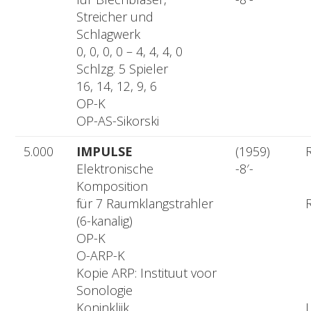
Streicher und
Schlagwerk
0, 0, 0, 0 – 4, 4, 4, 0
Schlzg. 5 Spieler
16, 14, 12, 9, 6
OP-K
OP-AS-Sikorski
5.000
IMPULSE
(1959)
R
Elektronische
-8′-
Komposition
für 7 Raumklangstrahler
R
(6-kanalig)
OP-K
O-ARP-K
Kopie ARP: Instituut voor
Sonologie
Koninklijk
L