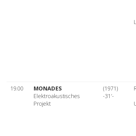
L
19.00
MONADES
(1971)
R
Elektroakustisches
-31′-
Projekt