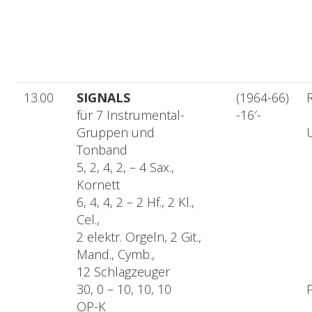
13.00
SIGNALS
(1964-66)
R
für 7 Instrumental-
-16′-
Gruppen und
Tonband
5, 2, 4, 2, – 4 Sax.,
Kornett
6, 4, 4, 2 – 2 Hf., 2 Kl.,
Cel.,
2 elektr. Orgeln, 2 Git.,
Mand., Cymb.,
12 Schlagzeuger
30, 0 – 10, 10, 10
OP-K