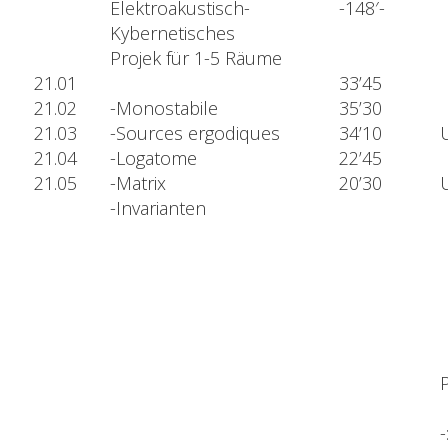
Elektroakustisch-
-148′-
Kybernetisches
Projek für 1-5 Räume
21.01
33’45
21.02
-Monostabile
35’30
21.03
-Sources ergodiques
34’10
U
21.04
-Logatome
22’45
21.05
-Matrix
20’30
U
-Invarianten
-