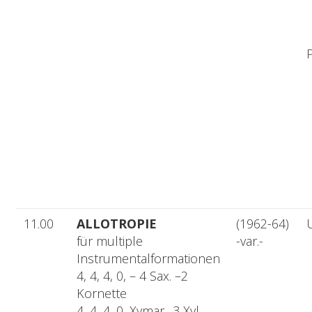
11.00
ALLOTROPIE
(1962-64)
für multiple
-var.-
Instrumentalformationen
4, 4, 4, 0, – 4 Sax. –2
Kornette
4, 4, 4, 0, Xymar., 3 Xyl.,