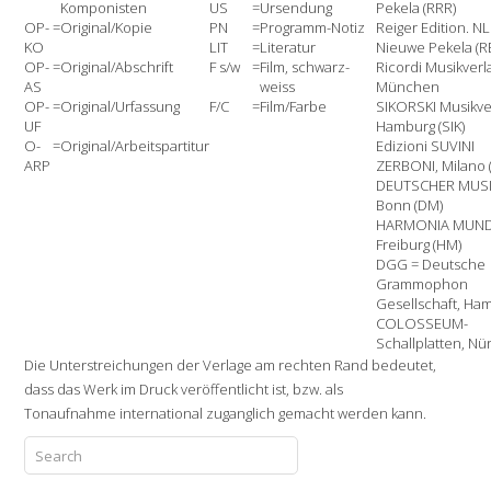
Komponisten
US
=
Ursendung
Pekela (RRR)
OP-
=
Original/Kopie
PN
=
Programm-Notiz
Reiger Edition. NL
KO
LIT
=
Literatur
Nieuwe Pekela (R
OP-
=
Original/Abschrift
F s/w
=
Film, schwarz-
Ricordi Musikverl
AS
weiss
München
OP-
=
Original/Urfassung
F/C
=
Film/Farbe
SIKORSKI Musikve
UF
Hamburg (SIK)
O-
=
Original/Arbeitspartitur
Edizioni SUVINI
ARP
ZERBONI, Milano 
DEUTSCHER MUSI
Bonn (DM)
HARMONIA MUND
Freiburg (HM)
DGG = Deutsche
Grammophon
Gesellschaft, Ha
COLOSSEUM-
Schallplatten, Nü
Die Unterstreichungen der Verlage am rechten Rand bedeutet,
dass das Werk im Druck veröffentlicht ist, bzw. als
Tonaufnahme international zuganglich gemacht werden kann.