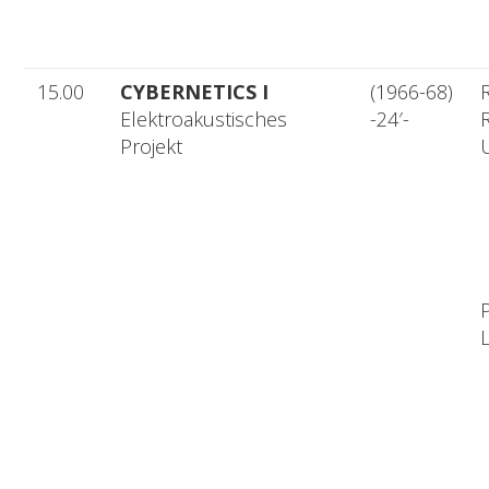
15.00
CYBERNETICS I
(1966-68)
R
Elektroakustisches
-24′-
R
Projekt
L