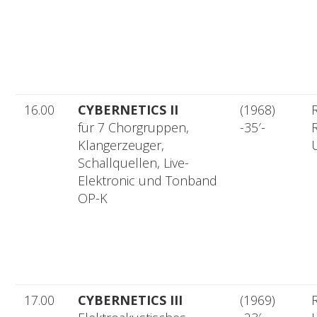
16.00
CYBERNETICS II
(1968)
R
für 7 Chorgruppen,
-35′-
R
Klangerzeuger,
Schallquellen, Live-
Elektronic und Tonband
OP-K
17.00
CYBERNETICS III
(1969)
R