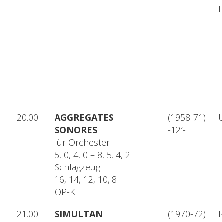
L
20.00
AGGREGATES
(1958-71)
SONORES
-12′-
für Orchester
5, 0, 4, 0 – 8, 5, 4, 2
Schlagzeug
16, 14, 12, 10, 8
OP-K
21.00
SIMULTAN
(1970-72)
R