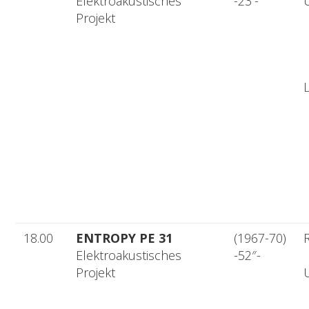
Elektroakustisches
-23′-
Projekt
L
18.00
ENTROPY PE 31
(1967-70)
R
Elektroakustisches
-52″-
Projekt